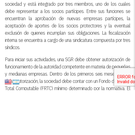
sociedad y está integrado por tres miembros, uno de los cuales
debe representar a los socios partícipes. Entre sus funciones se
encuentran la aprobación de nuevas empresas partícipes, la
aceptación de aportes de los socios protectores y la eventual
exclusión de quienes incumplan sus obligaciones. La fiscalización
interna se encuentra a cargo de una sindicatura compuesta por tres
síndicos.
Para iniciar sus actividades, una SGR debe obtener autorización de
funcionamiento de la autoridad competente en materia de pequeñas
y medianas empresas. Dentro de los primeros seis meses desde
dicha autorización, la sociedad debe contar con un Fondo de Riesgo
Total Computable (FRTC) mínimo determinado por la normativa. El
FRTC es el resultado de la sumatoria del Fondo de Riesgo
Disponible, (los aportes al Fondo) y el Fondo de Riesgo Contingente
(las garantías que se honraron y se deben a recuperar).
El Fondo de Riesgo constituye el elemento central del sistema, ya
que respalda las garantías otorgadas por la entidad. Su inversión se