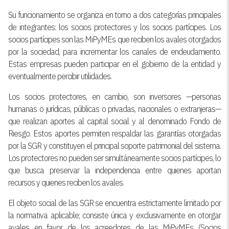
Su funcionamiento se organiza en torno a dos categorías principales
de integrantes: los socios protectores y los socios partícipes. Los
socios partícipes son las MiPyMEs que reciben los avales otorgados
por la sociedad, para incrementar los canales de endeudamiento.
Estas empresas pueden participar en el gobierno de la entidad y
eventualmente percibir utilidades.
Los socios protectores, en cambio, son inversores —personas
humanas o jurídicas, públicas o privadas, nacionales o extranjeras—
que realizan aportes al capital social y al denominado Fondo de
Riesgo. Estos aportes permiten respaldar las garantías otorgadas
por la SGR y constituyen el principal soporte patrimonial del sistema.
Los protectores no pueden ser simultáneamente socios partícipes, lo
que busca preservar la independencia entre quienes aportan
recursos y quienes reciben los avales.
El objeto social de las SGR se encuentra estrictamente limitado por
la normativa aplicable; consiste única y exclusivamente en otorgar
avales en favor de los acreedores de las MiPyMEs (Socios